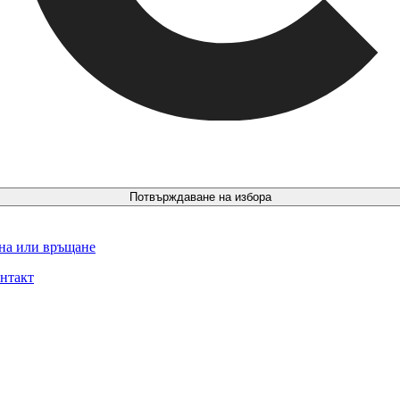
Потвърждаване на избора
ина или връщане
нтакт