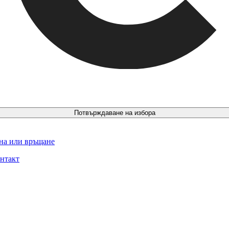
Потвърждаване на избора
ина или връщане
нтакт