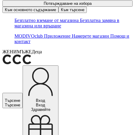
Потвърждаване на избора
Към основното съдържание
Към търсене
Безплатно вземане от магазина
Безплатна замяна в
магазина или връщане
MODIVOclub
Приложение
Намерете магазин
Помощ и
контакт
ЖЕНИ
МЪЖЕ
Деца
Търсене
Вход
Търсене
Вход
Здравейте