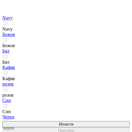
Navy
Navy
Бежов
Бежов
Бял
Бял
Кафяв
Кафяв
розов
розов
Син
Син
Черен
Изчисти
Черен
Приложи