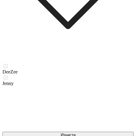
DeeZee
Jenny
Изчисти