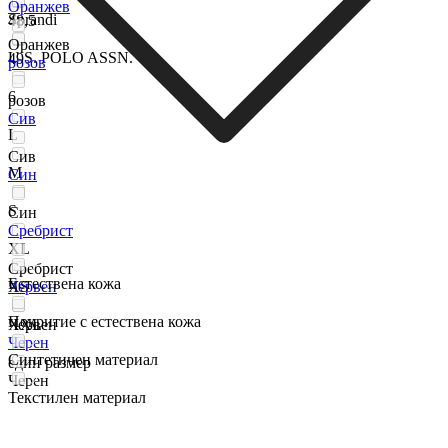
Оранжев
Sprandi
48,5
Оранжев
U.S. POLO ASSN.
49
розов
6
розов
Сив
L
Сив
M
Син
S
Син
Сребрист
XL
Сребрист
Естествена кожа
XS
Червен
Покритие с естествена кожа
XXL
Червен
Черен
Синтетичен материал
един размер
Черен
Текстилен материал