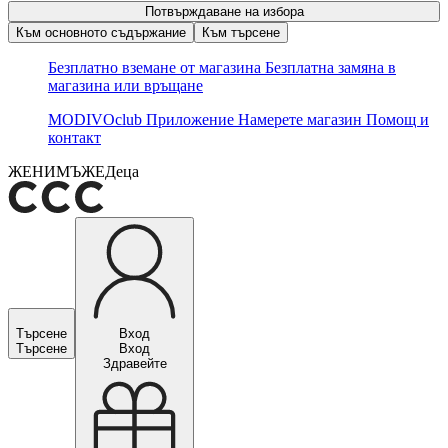
Потвърждаване на избора
Към основното съдържание
Към търсене
Безплатно вземане от магазина
Безплатна замяна в
магазина или връщане
MODIVOclub
Приложение
Намерете магазин
Помощ и
контакт
ЖЕНИ
МЪЖЕ
Деца
Търсене
Вход
Търсене
Вход
Здравейте