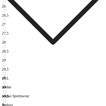
26
26,5
27
27,5
28
28,5
29
29,5
4F
2XL
adidas
30
adidas Sportswear
30,5
Badura
31