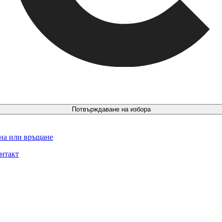
Потвърждаване на избора
ина или връщане
нтакт