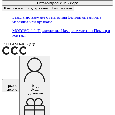
Потвърждаване на избора
Към основното съдържание
Към търсене
Безплатно вземане от магазина
Безплатна замяна в
магазина или връщане
MODIVOclub
Приложение
Намерете магазин
Помощ и
контакт
ЖЕНИ
МЪЖЕ
Деца
Търсене
Вход
Търсене
Вход
Здравейте