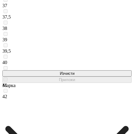
37
37,5
38
39
39,5
40
40,5
Изчисти
Приложи
41
Марка
42