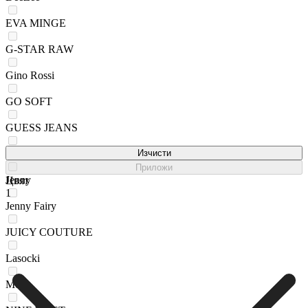
EVA MINGE
G-STAR RAW
Gino Rossi
GO SOFT
GUESS JEANS
HUNTER
Изчисти
Приложи
Jenny
Цвят
1
Jenny Fairy
JUICY COUTURE
Lasocki
Mexx