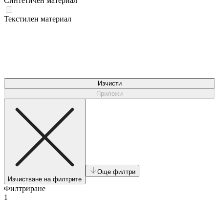
Синтетичен материал
Текстилен материал
Изчисти
Приложи
Още филтри
Изчистване на филтрите
Филтриране
1