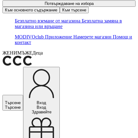
Потвърждаване на избора
Към основното съдържание
Към търсене
Безплатно вземане от магазина
Безплатна замяна в
магазина или връщане
MODIVOclub
Приложение
Намерете магазин
Помощ и
контакт
ЖЕНИ
МЪЖЕ
Деца
Търсене
Вход
Търсене
Вход
Здравейте