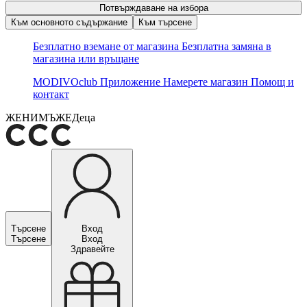
Потвърждаване на избора
Към основното съдържание
Към търсене
Безплатно вземане от магазина
Безплатна замяна в
магазина или връщане
MODIVOclub
Приложение
Намерете магазин
Помощ и
контакт
ЖЕНИ
МЪЖЕ
Деца
Търсене
Вход
Търсене
Вход
Здравейте