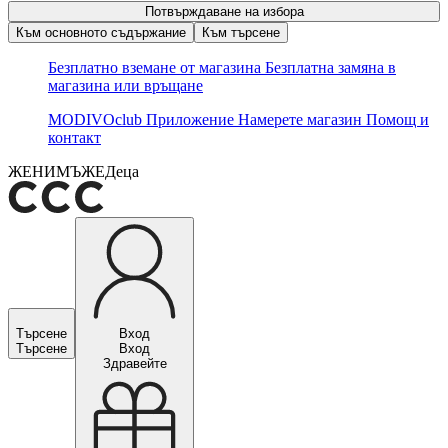
Потвърждаване на избора
Към основното съдържание
Към търсене
Безплатно вземане от магазина
Безплатна замяна в
магазина или връщане
MODIVOclub
Приложение
Намерете магазин
Помощ и
контакт
ЖЕНИ
МЪЖЕ
Деца
Търсене
Вход
Търсене
Вход
Здравейте