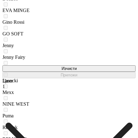
EVA MINGE
Gino Rossi
GO SOFT
Jenny
Jenny Fairy
Kappa
Изчисти
Приложи
Lasocki
Цвят
1
Mexx
NINE WEST
Puma
Reebok