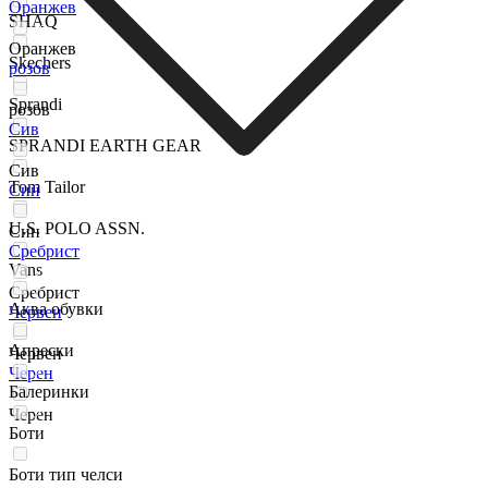
Оранжев
SHAQ
Оранжев
Skechers
розов
Sprandi
розов
Сив
SPRANDI EARTH GEAR
Сив
Tom Tailor
Син
U.S. POLO ASSN.
Син
Сребрист
Vans
Сребрист
Аква обувки
Червен
Апрески
Червен
Черен
Балеринки
Черен
Боти
Боти тип челси