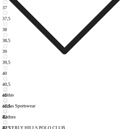
37
37,5
38
38,5
39
39,5
40
40,5
adidas
41
adidas Sportswear
41,5
Badura
42
BEVERLY HILLS POLO CLUB
42,5