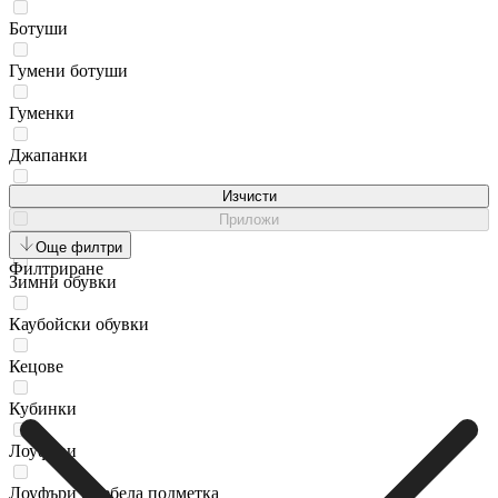
Ботуши
Гумени ботуши
Гуменки
Джапанки
Джапанки за плаж
Изчисти
Приложи
Еспадрили
Още филтри
Филтриране
Зимни обувки
Каубойски обувки
Кецове
Кубинки
Лоуфъри
Лоуфъри с дебела подметка