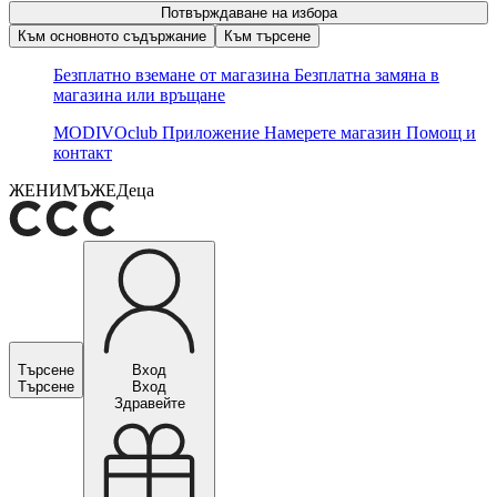
Потвърждаване на избора
Към основното съдържание
Към търсене
Безплатно вземане от магазина
Безплатна замяна в
магазина или връщане
MODIVOclub
Приложение
Намерете магазин
Помощ и
контакт
ЖЕНИ
МЪЖЕ
Деца
Търсене
Вход
Търсене
Вход
Здравейте