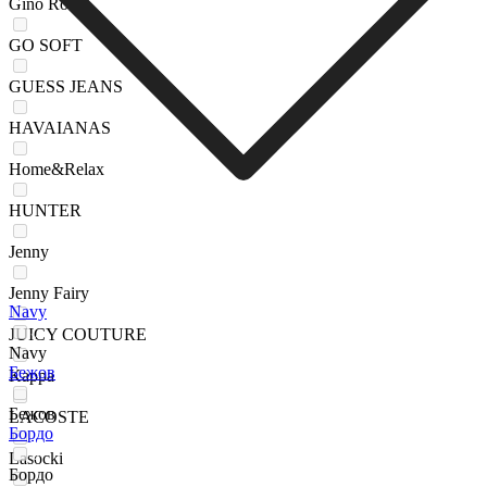
Gino Rossi
GO SOFT
GUESS JEANS
HAVAIANAS
Home&Relax
HUNTER
Jenny
Jenny Fairy
Navy
JUICY COUTURE
Navy
Бежов
Kappa
Бежов
LACOSTE
Бордо
Lasocki
Бордо