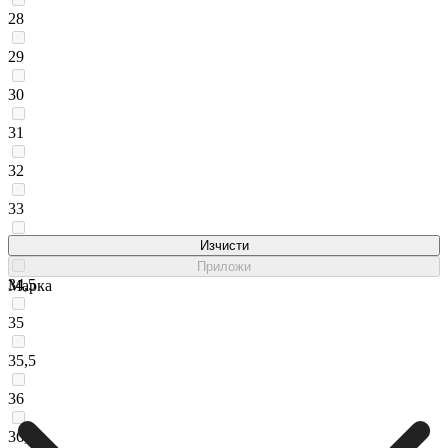
28
29
30
31
32
33
34
Изчисти
Приложи
34,5
Марка
35
35,5
36
36,5