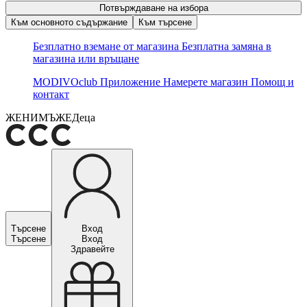
Потвърждаване на избора
Към основното съдържание
Към търсене
Безплатно вземане от магазина
Безплатна замяна в
магазина или връщане
MODIVOclub
Приложение
Намерете магазин
Помощ и
контакт
ЖЕНИ
МЪЖЕ
Деца
Търсене
Вход
Търсене
Вход
Здравейте