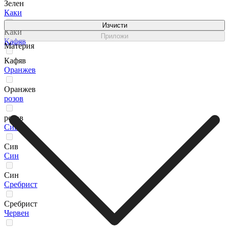
Зелен
Каки
Изчисти
Каки
Приложи
Кафяв
Материя
Кафяв
Оранжев
Оранжев
розов
розов
Сив
Сив
Син
Син
Сребрист
Сребрист
Червен