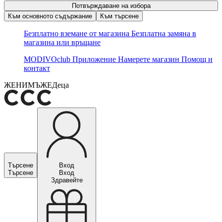
Потвърждаване на избора
Към основното съдържание
Към търсене
Безплатно вземане от магазина
Безплатна замяна в
магазина или връщане
MODIVOclub
Приложение
Намерете магазин
Помощ и
контакт
ЖЕНИ
МЪЖЕ
Деца
Търсене
Вход
Търсене
Вход
Здравейте